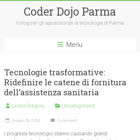
Vai
Coder Dojo Parma
al
contenuto
Il blog per gli appassionati di tecnologia di Parma
Menu
Tecnologie trasformative:
Ridefinire le catene di fornitura
dell’assistenza sanitaria
Leona Gregory
Uncategorized
Giugno 28, 2024
0 commenti
I progressi tecnologici stanno causando grandi