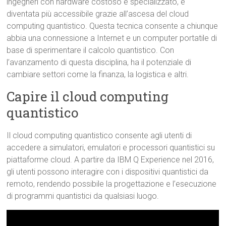
ingegneri con hardware costoso e specializzato, è
diventata più accessibile grazie all’ascesa del cloud
computing quantistico. Questa tecnica consente a chiunque
abbia una connessione a Internet e un computer portatile di
base di sperimentare il calcolo quantistico. Con
l’avanzamento di questa disciplina, ha il potenziale di
cambiare settori come la finanza, la logistica e altri.
Capire il cloud computing
quantistico
Il cloud computing quantistico consente agli utenti di
accedere a simulatori, emulatori e processori quantistici su
piattaforme cloud. A partire da IBM Q Experience nel 2016,
gli utenti possono interagire con i dispositivi quantistici da
remoto, rendendo possibile la progettazione e l’esecuzione
di programmi quantistici da qualsiasi luogo.