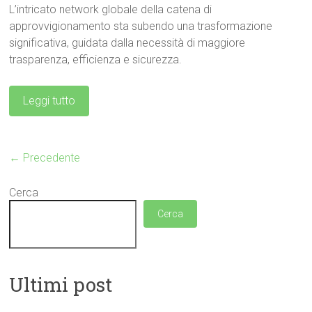
L’intricato network globale della catena di
approvvigionamento sta subendo una trasformazione
significativa, guidata dalla necessità di maggiore
trasparenza, efficienza e sicurezza.
Leggi tutto
← Precedente
Cerca
Cerca
Ultimi post