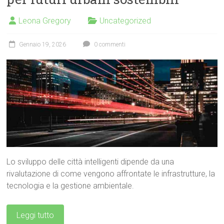
Leona Gregory
Uncategorized
Gennaio 19, 2026
0 commenti
Lo sviluppo delle città intelligenti dipende da una
rivalutazione di come vengono affrontate le infrastrutture, la
tecnologia e la gestione ambientale.
Leggi tutto