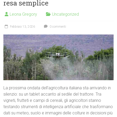
resa semplice
Leona Gregory
Uncategorized
Febbraio 13, 2026
0 commenti
La prossima ondata dell’agricoltura italiana sta arrivando in
silenzio: su un tablet accanto al sedile del trattore. Tra
vigneti, frutteti e campi di cereali, gli agricoltori stanno
testando strumenti di intelligenza artificiale che trasformano
dati su meteo, suolo e immagini delle colture in decisioni più