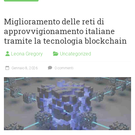
Miglioramento delle reti di
approvvigionamento italiane
tramite la tecnologia blockchain
Leona Gregory
Uncategorized
Gennaio 8, 2026
0 commenti