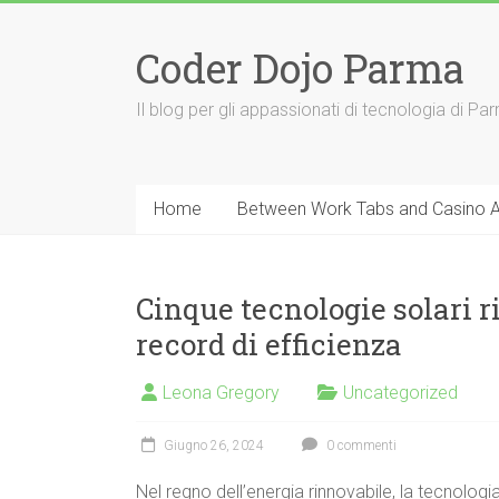
Vai
al
Coder Dojo Parma
contenuto
Il blog per gli appassionati di tecnologia di Pa
Home
Between Work Tabs and Casino App
Cinque tecnologie solari r
record di efficienza
Leona Gregory
Uncategorized
Giugno 26, 2024
0 commenti
Nel regno dell’energia rinnovabile, la tecnologia