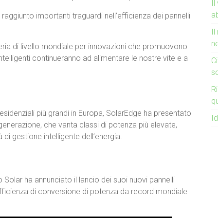
Il
a
giunto importanti traguardi nell’efficienza dei pannelli
Il
ne
neria di livello mondiale per innovazioni che promuovono
ntelligenti continueranno ad alimentare le nostre vite e a
Ci
so
Ri
q
 residenziali più grandi in Europa, SolarEdge ha presentato
Id
 generazione, che vanta classi di potenza più elevate,
 di gestione intelligente dell’energia.
o Solar ha annunciato il lancio dei suoi nuovi pannelli
efficienza di conversione di potenza da record mondiale