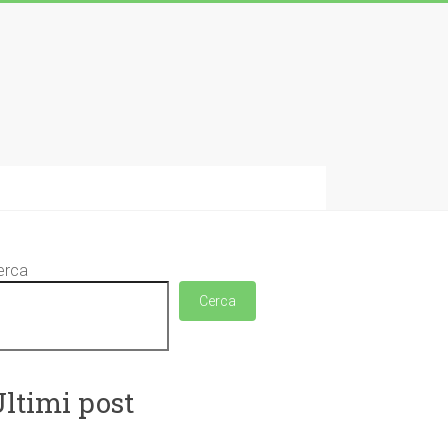
erca
Cerca
ltimi post