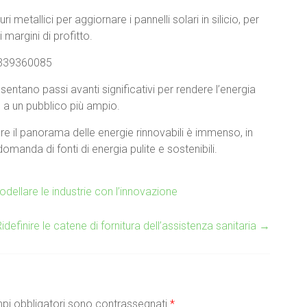
i metallici per aggiornare i pannelli solari in silicio, per
i margini di profitto.
8339360085
entano passi avanti significativi per rendere l’energia
e a un pubblico più ampio.
are il panorama delle energie rinnovabili è immenso, in
manda di fonti di energia pulite e sostenibili.
odellare le industrie con l’innovazione
definire le catene di fornitura dell’assistenza sanitaria
→
pi obbligatori sono contrassegnati
*