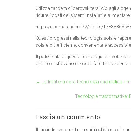
Utilizza tandem di perovskite/silicio agli alogenur
ridurre i costi dei sistemi installati e aumentare 
https://x.com/TandemPV/status/178388686
Questi progressi nella tecnologia solare rappres
solare più efficiente, conveniente e accessibil
Il potenziale di queste tecnologie di rivoluzion
quanto si sforzano di soddisfare la crescente do
←
La frontiera della tecnologia quantistica: rim
Tecnologie trasformative: Ri
Lascia un commento
Il tuo indirizzo email non sarà pubblicato.
I cam