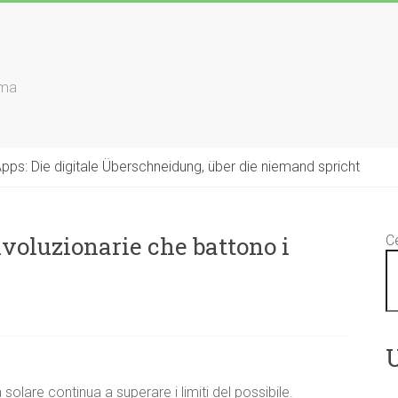
rma
s: Die digitale Überschneidung, über die niemand spricht
ivoluzionarie che battono i
C
U
 solare continua a superare i limiti del possibile.