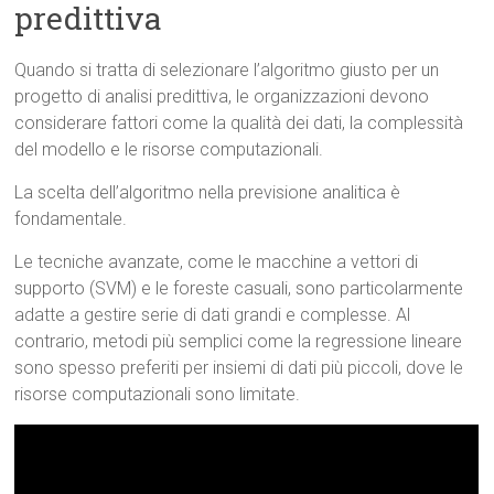
predittiva
Quando si tratta di selezionare l’algoritmo giusto per un
progetto di analisi predittiva, le organizzazioni devono
considerare fattori come la qualità dei dati, la complessità
del modello e le risorse computazionali.
La scelta dell’algoritmo nella previsione analitica è
fondamentale.
Le tecniche avanzate, come le macchine a vettori di
supporto (SVM) e le foreste casuali, sono particolarmente
adatte a gestire serie di dati grandi e complesse. Al
contrario, metodi più semplici come la regressione lineare
sono spesso preferiti per insiemi di dati più piccoli, dove le
risorse computazionali sono limitate.