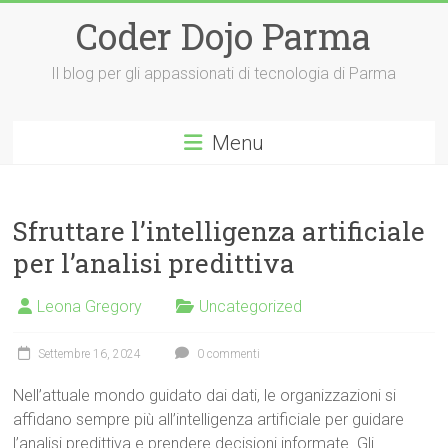
Vai
Coder Dojo Parma
al
contenuto
Il blog per gli appassionati di tecnologia di Parma
Menu
Sfruttare l’intelligenza artificiale
per l’analisi predittiva
Leona Gregory
Uncategorized
Settembre 16, 2024
0 commenti
Nell’attuale mondo guidato dai dati, le organizzazioni si
affidano sempre più all’intelligenza artificiale per guidare
l’analisi predittiva e prendere decisioni informate. Gli