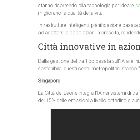
stanno ricorrendo alla tecnologia per ideare
so
migliorano la qualità della vita.
Infrastrutture intelligenti, pianificazione basata
ad adattarsi a popolazioni in crescita, rendendo l
Città innovative in azion
Dalla gestione del traffico basata sull’IA alle in
sostenibile, questi centri metropolitani stanno 
Singapore
La Città del Leone integra l’IA nei sistemi di t
del 15% delle emissioni a livello cittadino e au