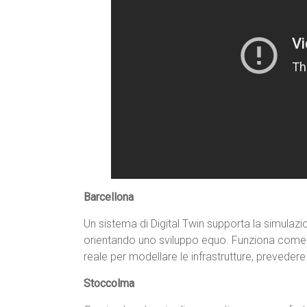
Barcellona
Un sistema di Digital Twin supporta la simulazio
orientando uno sviluppo equo. Funziona com
reale per modellare le infrastrutture, preveder
Stoccolma