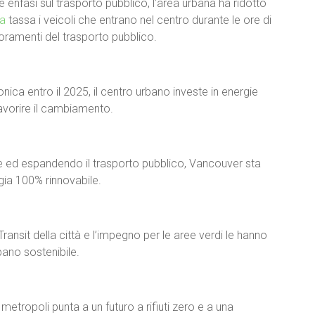
 enfasi sul trasporto pubblico, l’area urbana ha ridotto
a
tassa i veicoli che entrano nel centro durante le ore di
lioramenti del trasporto pubblico.
onica entro il 2025, il centro urbano investe in energie
 favorire il cambiamento.
ile ed espandendo il trasporto pubblico, Vancouver sta
gia 100% rinnovabile.
 Transit della città e l’impegno per le aree verdi le hanno
ano sostenibile.
la metropoli punta a un futuro a rifiuti zero e a una