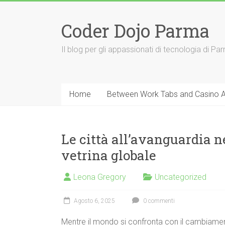
Vai
al
Coder Dojo Parma
contenuto
Il blog per gli appassionati di tecnologia di Pa
Home
Between Work Tabs and Casino App
Le città all’avanguardia n
vetrina globale
Leona Gregory
Uncategorized
Agosto 6, 2025
0 commenti
Mentre il mondo si confronta con il cambiamento