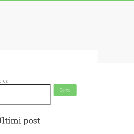
erca
Cerca
ltimi post