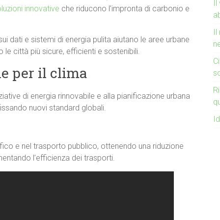
Il
luzioni innovative
che riducono l’impronta di carbonio e
a
Il
 sui dati e sistemi di energia pulita aiutano le aree urbane
ne
e città più sicure, efficienti e sostenibili.
Ci
e per il clima
so
Ri
iziative di energia rinnovabile e alla pianificazione urbana
q
fissando nuovi standard globali.
Id
raffico e nel trasporto pubblico, ottenendo una riduzione
mentando l’efficienza dei trasporti.