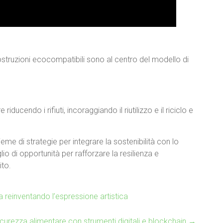
costruzioni ecocompatibili sono al centro del modello di
riducendo i rifiuti, incoraggiando il riutilizzo e il riciclo e
eme di strategie per integrare la sostenibilità con lo
o di opportunità per rafforzare la resilienza e
ito.
ta reinventando l’espressione artistica
sicurezza alimentare con strumenti digitali e blockchain
→