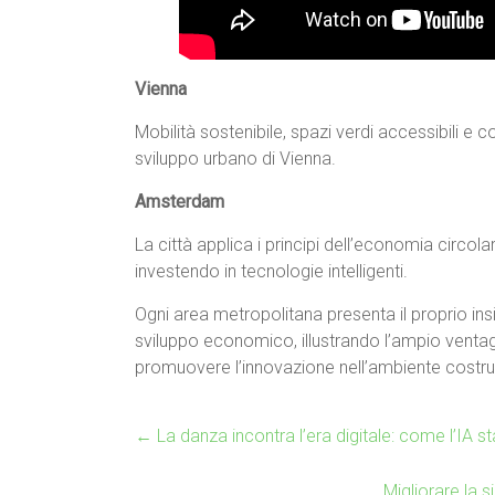
Vienna
Mobilità sostenibile, spazi verdi accessibili e 
sviluppo urbano di Vienna.
Amsterdam
La città applica i principi dell’economia circolare 
investendo in tecnologie intelligenti.
Ogni area metropolitana presenta il proprio insi
sviluppo economico, illustrando l’ampio ventagli
promuovere l’innovazione nell’ambiente costru
←
La danza incontra l’era digitale: come l’IA s
Migliorare la 